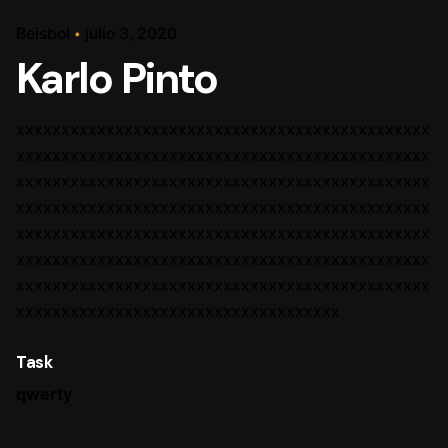
Beisbol
julio 3, 2020
Karlo Pinto
xxxxxxxxxxxxxxxxxxxxxxxxxxxxxxxxxxxxxxxxxxxxxx
xxxxxxxxxxxxxxxxxxxxxxxxxxxxxxxxxxxxxxxxxxxxxx
xxxxxxxxxxxxxxxxxxxxxxxxxxxxxxxxxxxxxxxxxxxxxx
xxxxxxxxxxxxxxxxxxxxxxxxxxxxxxxxxxxxxxxxxxxxxx
xxxxxxxxxxxxxxxxxxxxxxxxxxxxxxxxxxxxxxxxxxxxxx
xxxxxxxxxxxxxxxxxxxxxxxxxxxxxxxxxxxxxxxxxxxxxx
xxxxxxxxxxxxxxxxxxxxxxxxxxxxxxxxxxxxxxxxxxxxxx
xxxxxxxxxxxxxxxxxxxxxxxxxxxxxxxxxxxx
Task
qwerty