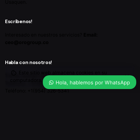
Usaquen.
Escríbenos!
Interesado en nuestros servicios?
Email:
ceo@orogroup.co
Habla con nosotros!
Este sitio web almacena cookies en su
Tienes dudas? Llámanos...
computadora.
Política de Privacidad y Cookies
Hola, hablemos por WhatsApp
Teléfono: +1(786) 210-3705
Teléfono: +1(954) 326‑5341‬
Regístrate para recibir el boletín
Regístrate