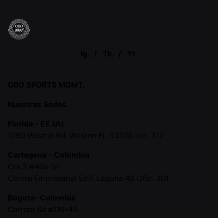
Ig.
/
Tk.
/
Yt.
ORO SPORTS MGMT.
Nuestras Sedes
Florida - EE.UU.
1290 Weston Rd. Weston FL 33326 Ste. 312
Cartagena - Colombia
Cra 3 #46a-51.
Centro Empresarial Edif. Laguna 46 Ofic. 301.
Bogota- Colombia
Carrera 6a #116-40.