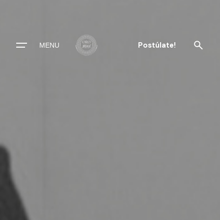
Postúlate!
MENU